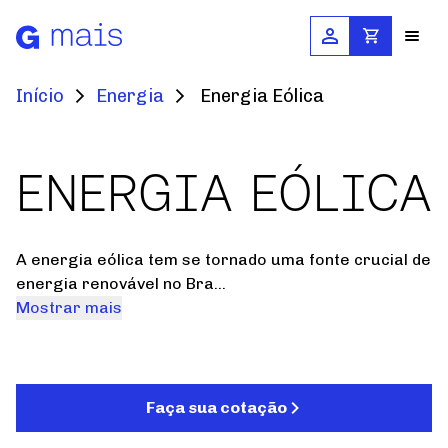
Início
Energia
Energia Eólica
Produtos e Soluções
ENERGIA EÓLICA
Construção Civil
Calculadoras
Agropecuária
A energia eólica tem se tornado uma fonte crucial de
Cálculo de Equivalência
Documentos
Automotivo
energia renovável no Bra...
Cálculo de Grades e Portões
Mostrar mais
Energia
Catálogos e Manuais
Contato
Simulador de Galpões
Máquinas
Certificações Gerdau
Simulador de TRRF
Onde Comprar
Blog
Domésticas e Comerciais
Faça sua cotação
Bibliotecas BIM
Simulador de Telas
Pós-Venda
Ferroviário e Rodoviário