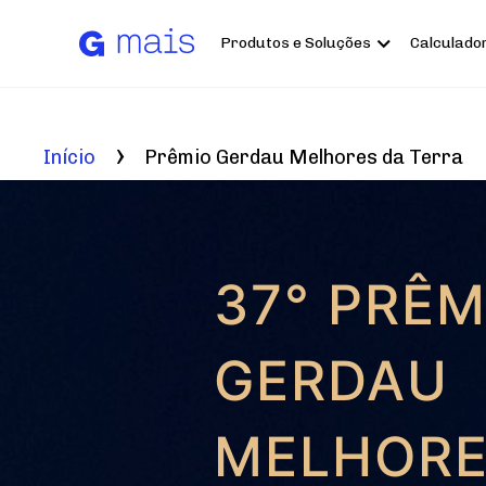
Pular
para
o
Produtos e Soluções
Calculado
conteúdo
principal
Início
Prêmio Gerdau Melhores da Terra
37° PRÊM
GERDAU
MELHOR