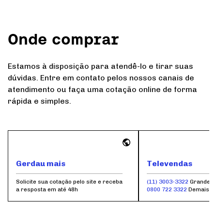
Onde comprar
Estamos à disposição para atendê-lo e tirar suas
dúvidas. Entre em contato pelos nossos canais de
atendimento ou faça uma cotação online de forma
rápida e simples.
Gerdau mais
Televendas
Solicite sua cotação pelo site e receba
(11) 3003-3322
Grande S
a resposta em até 48h
0800 722 3322
Demais r