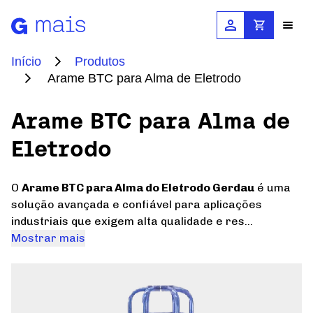
Início
Produtos
Arame BTC para Alma de Eletrodo
Produtos e Soluções
Arame BTC para Alma de
Construção Civil
Calculadoras
Eletrodo
Agropecuária
Cálculo de Equivalência
Documentos
O
Arame BTC para Alma do Eletrodo Gerdau
é uma
Automotivo
solução avançada e confiável para aplicações
Cálculo de Grades e Portões
industriais que exigem alta qualidade e res...
Energia
Catálogos e Manuais
Contato
Mostrar mais
Simulador de Galpões
Máquinas
Certificações Gerdau
Simulador de TRRF
Onde Comprar
Blog
Domésticas e Comerciais
Bibliotecas BIM
Simulador de Telas
Pós-Venda
Ferroviário e Rodoviário