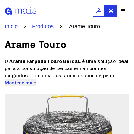
Início
Produtos
Arame Touro
Produtos e Soluções
Arame Touro
Construção Civil
Calculadoras
O
Arame Farpado Touro Gerdau
é uma solução ideal
para a construção de cercas em ambientes
Agropecuária
exigentes. Com uma resistência superior, prop...
Cálculo de Equivalência
Documentos
Mostrar mais
Automotivo
Cálculo de Grades e Portões
Energia
Catálogos e Manuais
Contato
Simulador de Galpões
Máquinas
Certificações Gerdau
Simulador de TRRF
Onde Comprar
Blog
Domésticas e Comerciais
Bibliotecas BIM
Simulador de Telas
Pós-Venda
Ferroviário e Rodoviário