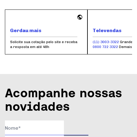
Gerdau mais
Televendas
Solicite sua cotação pelo site e receba
(11) 3003-3322
Grande S
a resposta em até 48h
0800 722 3322
Demais r
Acompanhe nossas
novidades