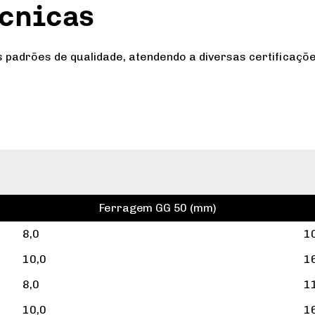
écnicas
padrões de qualidade, atendendo a diversas certificaçõe
Ferragem GG 50 (mm)
8,0
1
10,0
1
8,0
1
10,0
1