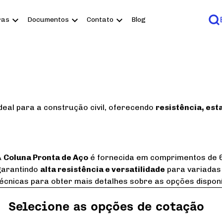
ras
Documentos
Contato
Blog
deal para a
construção civil
, oferecendo
resistência, est
A
Coluna Pronta de Aço
é fornecida em comprimentos de 6
garantindo
alta resistência e versatilidade
para variadas 
técnicas para obter mais detalhes sobre as opções dispon
Selecione as opções de cotação