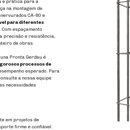
 e prática para a
ança na montagem de
 nervurados CA-60 e
vel para diferentes
as. Com espaçamento
a precisão e resistência,
nteiro de obras.
luna Pronta Gerdau é
igorosos processos de
desempenho esperado. Para
consulte a nossa equipe
as necessidades
te em projetos de
porte firme e confiável.