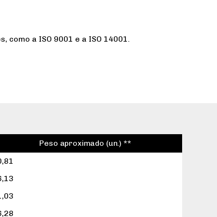
s, como a ISO 9001 e a ISO 14001.
Peso aproximado (un.) **
0,81
6,13
1,03
6,28