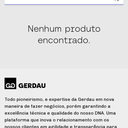
Agropecuária
Simulador de Pisos
Seja um Fornecedor
Automotivo
Nenhum produto
Energia
encontrado.
Máquinas
Utilidades domésticas e comerciais
Ferroviário e rodoviário
Todo pioneirismo, e expertise da Gerdau em nova
maneira de fazer negócios, porém garantindo a
excelência técnica e qualidade do nosso DNA. Uma
trar
plataforma que inova o relacionamento com os
nossos clientes em agilidade e transparência para